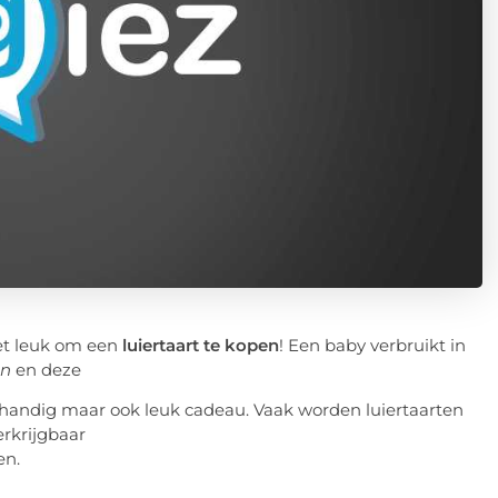
het leuk om een
luiertaart te kopen
! Een baby verbruikt in
en
en deze
handig maar ook leuk cadeau. Vaak worden luiertaarten
erkrijgbaar
en.