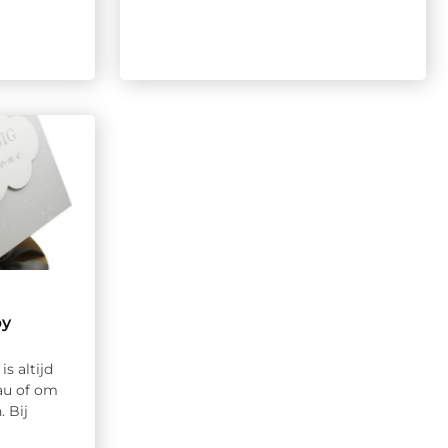
by
s altijd
au of om
 Bij