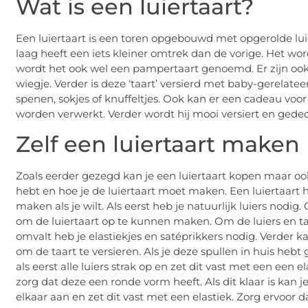
Wat is een luiertaart?
Een luiertaart is een toren opgebouwd met opgerolde luie
laag heeft een iets kleiner omtrek dan de vorige. Het wo
wordt het ook wel een pampertaart genoemd. Er zijn ook 
wiegje. Verder is deze ‘taart’ versierd met baby-gerelate
spenen, sokjes of knuffeltjes. Ook kan er een cadeau voo
worden verwerkt. Verder wordt hij mooi versiert en gede
Zelf een luiertaart maken
Zoals eerder gezegd kan je een luiertaart kopen maar ook
hebt en hoe je de luiertaart moet maken. Een luiertaart 
maken als je wilt. Als eerst heb je natuurlijk luiers nodi
om de luiertaart op te kunnen maken. Om de luiers en taar
omvalt heb je elastiekjes en satéprikkers nodig. Verder k
om de taart te versieren. Als je deze spullen in huis he
als eerst alle luiers strak op en zet dit vast met een een 
zorg dat deze een ronde vorm heeft. Als dit klaar is kan 
elkaar aan en zet dit vast met een elastiek. Zorg ervoor d