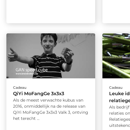
Cadeau
Cadeau
QiYi MoFangGe 3x3x3
Leuke id
Als de meest verwachte kubus van
relatie
2016, onmiddellijk na de release van
Als bedrijf
QiYi MoFangGe 3x3x3 Valk 3, ontving
relaties o
het terecht ...
Relatiege
uitsteken