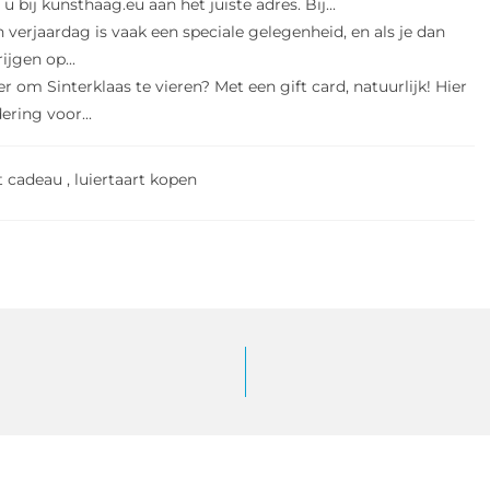
 bij kunsthaag.eu aan het juiste adres. Bij...
 verjaardag is vaak een speciale gelegenheid, en als je dan
ijgen op...
r om Sinterklaas te vieren? Met een gift card, natuurlijk! Hier
ring voor...
rt cadeau
,
luiertaart kopen