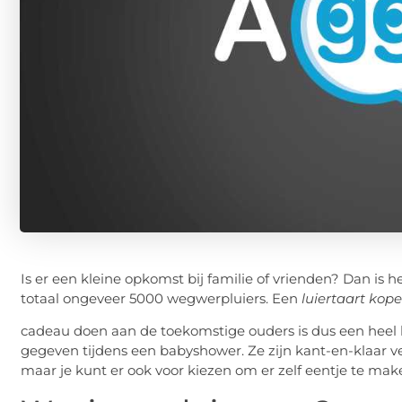
Is er een kleine opkomst bij familie of vrienden? Dan is 
totaal ongeveer 5000 wegwerpluiers. Een
luiertaart kop
cadeau doen aan de toekomstige ouders is dus een heel 
gegeven tijdens een babyshower. Ze zijn kant-en-klaar v
maar je kunt er ook voor kiezen om er zelf eentje te mak