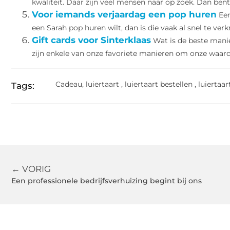
kwaliteit. Daar zijn veel mensen naar op zoek. Dan bent u
Voor iemands verjaardag een pop huren
Een
een Sarah pop huren wilt, dan is die vaak al snel te verkr
Gift cards voor Sinterklaas
Wat is de beste manie
zijn enkele van onze favoriete manieren om onze waarde
Cadeau
,
luiertaart
,
luiertaart bestellen
,
luiertaa
Tags:
← VORIG
Een professionele bedrijfsverhuizing begint bij ons