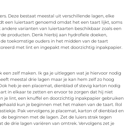
rs. Deze bestaat meestal uit verschillende lagen, elke
rdt een luiertaart genoemd omdat het een taart lijkt, soms
andere varianten van luiertaarten beschikbaar zoals een
erde producten. Denk hierbij aan hydrofiele doeken,
r de toekomstige ouders in het midden van de taart
coreerd met lint en ingepakt met doorzichtig inpakpapier.
 een zelf maken. Ik ga je uitleggen wat je hiervoor nodig
heeft meestal drie lagen maar je kan hem zelf zo hoog
g. Ook heb je een placemat, dienblad of stevig karton nodig
t in elkaar te zetten en ervoor te zorgen dat hij niet
an je lint, een knuffel en doorzichtig inpakpapier gebruiken
bt gehaald kun je beginnen met het maken van de taart. Rol
elastiekje. Pak vervolgens je placemat, karton of dienblad en
je de beginnen met de lagen. Zet de luiers strak tegen
at de drie lagen variëren van omtrek. Vervolgens zet je