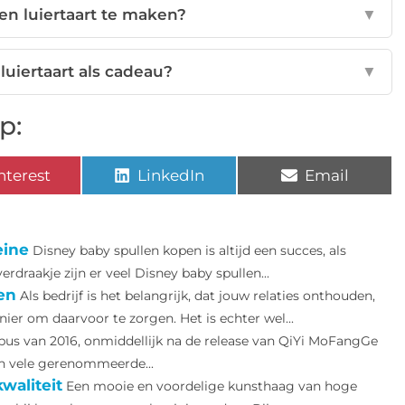
en luiertaart te maken?
▼
luiertaart als cadeau?
▼
p:
nterest
LinkedIn
Email
eine
Disney baby spullen kopen is altijd een succes, als
draakje zijn er veel Disney baby spullen...
en
Als bedrijf is het belangrijk, dat jouw relaties onthouden,
ier om daarvoor te zorgen. Het is echter wel...
us van 2016, onmiddellijk na de release van QiYi MoFangGe
van vele gerenommeerde...
waliteit
Een mooie en voordelige kunsthaag van hoge