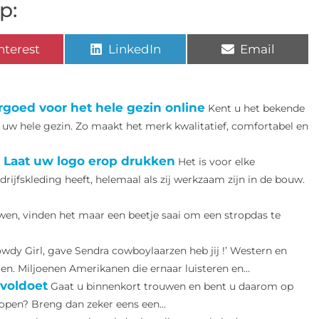
p:
nterest
LinkedIn
Email
oed voor het hele gezin online
Kent u het bekende
uw hele gezin. Zo maakt het merk kwalitatief, comfortabel en
 Laat uw logo erop drukken
Het is voor elke
ijfskleding heeft, helemaal als zij werkzaam zijn in de bouw.
en, vinden het maar een beetje saai om een stropdas te
owdy Girl, gave Sendra cowboylaarzen heb jij !’ Western en
n. Miljoenen Amerikanen die ernaar luisteren en...
voldoet
Gaat u binnenkort trouwen en bent u daarom op
open? Breng dan zeker eens een...