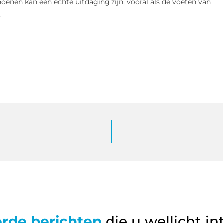
hoenen kan een echte uitdaging zijn, vooral als de voeten van
.
erde berichten
die u wellicht in