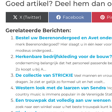
Goed artikel? Deel hem dan o
X (Twitter)
Facebook
Pi
Gerelateerde Berichten:
Bestel uw Beerenondergoed en Avet onderg
merk Beerenondergoed? Hier slaagt u in één keer voor 
modieus ondergoed...
Herkenbare bedrijfskleding voor de bouw?
onderneming belangrijk dat het personeel passende bedr
Zo koopt u bij A....
De collectie van STRICKIE
Veel mannen en vrouw
dragen. Je ziet er gelijk zo formeel uit en het voelt...
Western look met de laarzen van Sendra
‘H
country music is immens populair in de Verenigde State
Een trouwpak dat volledig aan uw wensen 
zoek naar een winkel waar u het beste trouwpak kunt k