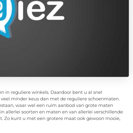
 in reguliere winkels. Daardoor bent u al snel
e veel minder keus dan met de reguliere schoenmaten.
l bestaan, waar wel een ruim aanbod van grote maten
n allerlei soorten en maten en van allerlei verschillende
zit. Zo kunt u met een grotere maat ook gewoon mooie,