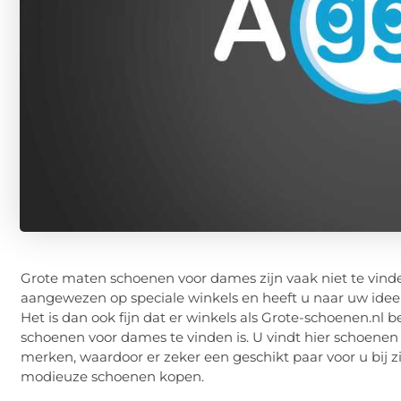
Grote maten schoenen voor dames zijn vaak niet te vinden
aangewezen op speciale winkels en heeft u naar uw ide
Het is dan ook fijn dat er winkels als Grote-schoenen.n
schoenen voor dames te vinden is. U vindt hier schoenen i
merken, waardoor er zeker een geschikt paar voor u bij 
modieuze schoenen kopen.