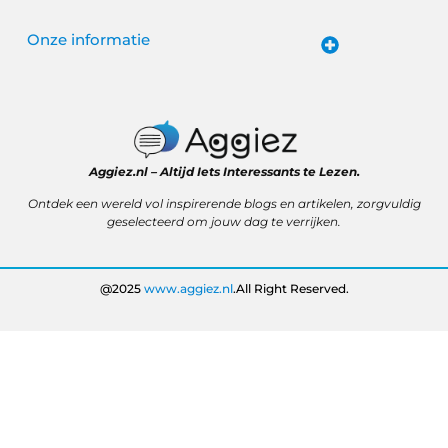
Onze informatie
Website linkbuilding: hoe je van een goede site een vindbare site maakt
Verdien geld met je website: van passieproject naar online inkomen
Aggiez.nl – Altijd Iets Interessants te Lezen.
Ontdek een wereld vol inspirerende blogs en artikelen, zorgvuldig
geselecteerd om jouw dag te verrijken.
@2025
www.aggiez.nl
.All Right Reserved.