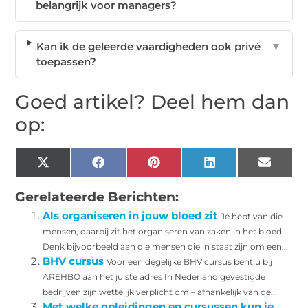
belangrijk voor managers?
Kan ik de geleerde vaardigheden ook privé
▼
toepassen?
Goed artikel? Deel hem dan
op:
X
Facebook
Pinterest
LinkedIn
Email
(Twitter)
Gerelateerde Berichten:
Als organiseren in jouw bloed zit
Je hebt van die
mensen, daarbij zit het organiseren van zaken in het bloed.
Denk bijvoorbeeld aan die mensen die in staat zijn om een...
BHV cursus
Voor een degelijke BHV cursus bent u bij
AREHBO aan het juiste adres In Nederland gevestigde
bedrijven zijn wettelijk verplicht om – afhankelijk van de...
Met welke opleidingen en cursussen kun je