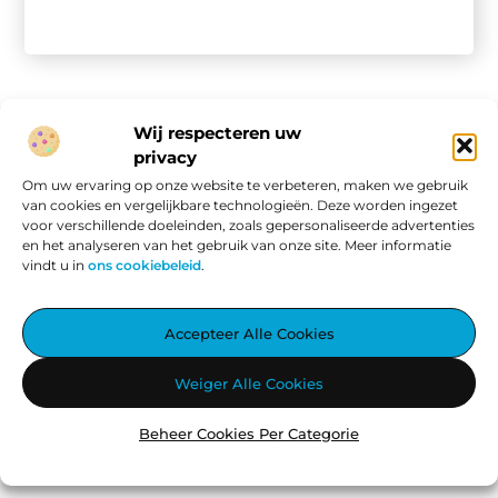
Wij respecteren uw
privacy
Onze informatie
Om uw ervaring op onze website te verbeteren, maken we gebruik
van cookies en vergelijkbare technologieën. Deze worden ingezet
Website linkbuilding: hoe je van een goede site een vindbare site maakt
Verdien geld met je website: van passieproject naar online inkomen
voor verschillende doeleinden, zoals gepersonaliseerde advertenties
en het analyseren van het gebruik van onze site. Meer informatie
vindt u in
ons cookiebeleid
.
Aggiez.nl – Altijd Iets Interessants te Lezen.
Accepteer Alle Cookies
Ontdek een wereld vol inspirerende blogs en artikelen, zorgvuldig
Weiger Alle Cookies
geselecteerd om jouw dag te verrijken.
Beheer Cookies Per Categorie
@2025
www.aggiez.nl
.All Right Reserved.