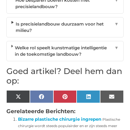
Hoe besparen boeren kosten met
▼
precisielandbouw?
Is precisielandbouw duurzaam voor het
▼
milieu?
Welke rol speelt kunstmatige intelligentie
▼
in de toekomstige landbouw?
Goed artikel? Deel hem dan
op:
X
Facebook
Pinterest
LinkedIn
Email
(Twitter)
Gerelateerde Berichten:
Bizarre plastische chirurgie ingrepen
Plastische
chirurgie wordt steeds populairder en er zijn steeds meer