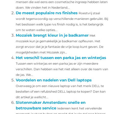
mensen die wel eens een cosmetische ingreep hebben laten
doen. We vinden het in Nederland...
De meest populaire rvs finishes
Roestvrij staal
wordt tegenwoordig op verschillende manieren gebruikt. Bij
het beslissen welk type rvs finish nodig is, is het belangrijk
om te weten welke opties...
Mozaïek brengt kleur in je badkamer
Met
mozaïek kun je gemakkelijk je badkamer opfleuren. Het
zorgt ervoor dat je je fantasie de vrije loop kunt geven. De
mogelijkheden met Mozaïek zijn...
Het verschil tussen een parka jas en winterjas
Tussen een winterjas en een parka jas er zijn meerdere
verschillen. Dan hebben we het niet alleen over de naam van
de jas. We...
Voordelen en nadelen van Dell laptops
Overweeg je om een nieuwe laptop van het merk DELL te
bestellen of een refubished DELL laptop te kopen? Dan kan
dit artikel je wellicht...
Slotenmaker Amsterdam: snelle en
betrouwbare service
Iedereen kent het vervelende
moment: je staat buiten en merkt dat je sleutel nog binnen