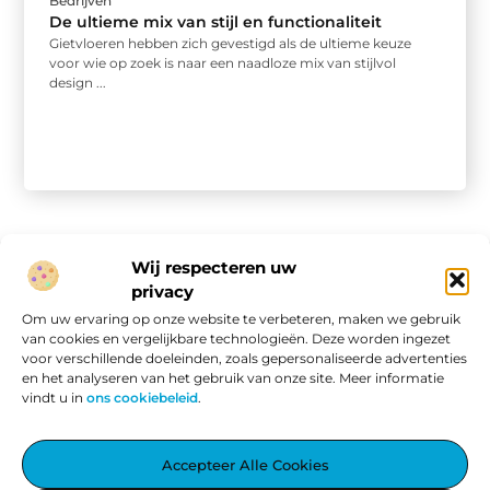
Bedrijven
De ultieme mix van stijl en functionaliteit
Gietvloeren hebben zich gevestigd als de ultieme keuze
voor wie op zoek is naar een naadloze mix van stijlvol
design ...
Wij respecteren uw
privacy
Onze informatie
Om uw ervaring op onze website te verbeteren, maken we gebruik
van cookies en vergelijkbare technologieën. Deze worden ingezet
Website linkbuilding: hoe je van een goede site een vindbare site maakt
Verdien geld met je website: van passieproject naar online inkomen
voor verschillende doeleinden, zoals gepersonaliseerde advertenties
en het analyseren van het gebruik van onze site. Meer informatie
vindt u in
ons cookiebeleid
.
Aggiez.nl – Altijd Iets Interessants te Lezen.
Accepteer Alle Cookies