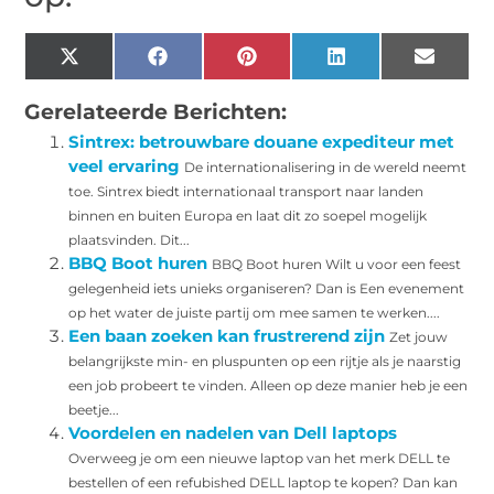
X
Facebook
Pinterest
LinkedIn
Email
(Twitter)
Gerelateerde Berichten:
Sintrex: betrouwbare douane expediteur met
veel ervaring
De internationalisering in de wereld neemt
toe. Sintrex biedt internationaal transport naar landen
binnen en buiten Europa en laat dit zo soepel mogelijk
plaatsvinden. Dit...
BBQ Boot huren
BBQ Boot huren Wilt u voor een feest
gelegenheid iets unieks organiseren? Dan is Een evenement
op het water de juiste partij om mee samen te werken....
Een baan zoeken kan frustrerend zijn
Zet jouw
belangrijkste min- en pluspunten op een rijtje als je naarstig
een job probeert te vinden. Alleen op deze manier heb je een
beetje...
Voordelen en nadelen van Dell laptops
Overweeg je om een nieuwe laptop van het merk DELL te
bestellen of een refubished DELL laptop te kopen? Dan kan