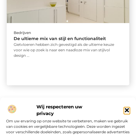
Bedrijven
De ultieme mix van stijl en functionaliteit
Gietvloeren hebben zich gevestigd als de ultieme keuze
voor wie op zoek is naar een naadloze mix van stijlvol
design ...
Wij respecteren uw
privacy
Onze informatie
Om uw ervaring op onze website te verbeteren, maken we gebruik
van cookies en vergelijkbare technologieën. Deze worden ingezet
Website linkbuilding: hoe je van een goede site een vindbare site maakt
Verdien geld met je website: van passieproject naar online inkomen
voor verschillende doeleinden, zoals gepersonaliseerde advertenties