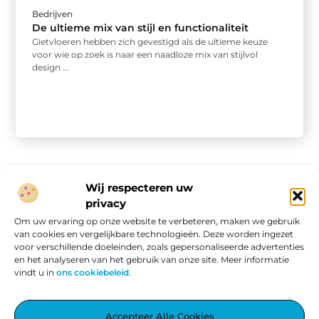
Bedrijven
De ultieme mix van stijl en functionaliteit
Gietvloeren hebben zich gevestigd als de ultieme keuze
voor wie op zoek is naar een naadloze mix van stijlvol
design ...
Wij respecteren uw
privacy
Onze informatie
Om uw ervaring op onze website te verbeteren, maken we gebruik
van cookies en vergelijkbare technologieën. Deze worden ingezet
Website linkbuilding: hoe je van een goede site een vindbare site maakt
Verdien geld met je website: van passieproject naar online inkomen
voor verschillende doeleinden, zoals gepersonaliseerde advertenties
en het analyseren van het gebruik van onze site. Meer informatie
vindt u in
ons cookiebeleid
.
Aggiez.nl – Altijd Iets Interessants te Lezen.
Accepteer Alle Cookies