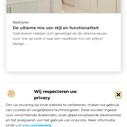
Bedrijven
De ultieme mix van stijl en functionaliteit
Gietvloeren hebben zich gevestigd als de ultieme keuze
voor wie op zoek is naar een naadloze mix van stijlvol
design ...
Wij respecteren uw
privacy
Onze informatie
Om uw ervaring op onze website te verbeteren, maken we gebruik
van cookies en vergelijkbare technologieën. Deze worden ingezet
Website linkbuilding: hoe je van een goede site een vindbare site maakt
Verdien geld met je website: van passieproject naar online inkomen
voor verschillende doeleinden, zoals gepersonaliseerde advertenties
en het analyseren van het gebruik van onze site. Meer informatie
vindt u in
ons cookiebeleid
.