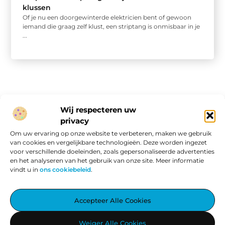
klussen
Of je nu een doorgewinterde elektricien bent of gewoon
iemand die graag zelf klust, een striptang is onmisbaar in je
...
Wij respecteren uw
privacy
Onze informatie
Om uw ervaring op onze website te verbeteren, maken we gebruik
van cookies en vergelijkbare technologieën. Deze worden ingezet
Website linkbuilding: hoe je van een goede site een vindbare site maakt
Verdien geld met je website: van passieproject naar online inkomen
voor verschillende doeleinden, zoals gepersonaliseerde advertenties
en het analyseren van het gebruik van onze site. Meer informatie
vindt u in
ons cookiebeleid
.
Aggiez.nl – Altijd Iets Interessants te Lezen.
Accepteer Alle Cookies
Ontdek een wereld vol inspirerende blogs en artikelen, zorgvuldig
Weiger Alle Cookies
geselecteerd om jouw dag te verrijken.