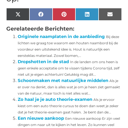
X
Facebook
Pinterest
LinkedIn
Email
(Twitter)
Gerelateerde Berichten:
Originele naamplaten in de aanbieding
Bij deze
lichten we graag toe waarom een houten naambord bij de
voordeur een uitstekend idee is. Hout is natuurlijk een
eersteklas materiaal. Zowel bomen,...
Dropshotten in de stad
In de landen om ons heen is
geen enkele acceptatie om te vissen tijdens Corona tijd, zelf
niet uit je eigen achtertuin! Gelukkig mag dit...
Schoonmaken met natuurlijke middelen
Als je
er over na denkt, dan is alles wat je om je heen ziet gemaakt
van de natuur, maar toch is niet alles wat...
Zo haal je je auto theorie-examen
Als je ervoor
kiest om een auto theorie cursus te doen dan weet je zeker
dat je het theorie-examen gaat halen. Je bent dan de...
Een nieuwe aankoop
Een nieuwe aankoop Er zijn veel
dingen om naar uit te kijken in het leven. Zo kunnen veel