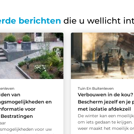
erde berichten
die u wellicht in
tenleven
Tuin En Buitenleven
lden van
Verbouwen in de kou?
ingsmogelijkheden en
Bescherm jezelf en je 
nformatie voor
met isolatie afdekzeil
De winter kan een moeilijke
 Bestratingen
om iets gedaan te krijgen.
aar
weer maakt het moeilijk om
gsmogelijkheden voor uw