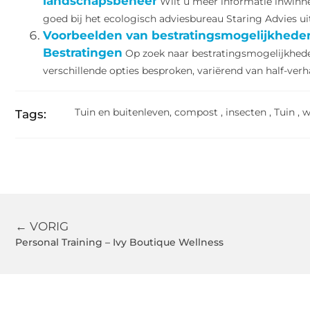
landschapsbeheer
Wilt u meer informatie inwinn
goed bij het ecologisch adviesbureau Staring Advies uit
Voorbeelden van bestratingsmogelijkheden
Bestratingen
Op zoek naar bestratingsmogelijkheden
verschillende opties besproken, variërend van half-verha
Tuin en buitenleven
,
compost
,
insecten
,
Tuin
,
w
Tags:
← VORIG
Personal Training – Ivy Boutique Wellness