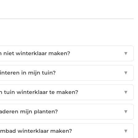
n niet winterklaar maken?
▼
nteren in mijn tuin?
▼
n tuin winterklaar te maken?
▼
laderen mijn planten?
▼
wembad winterklaar maken?
▼