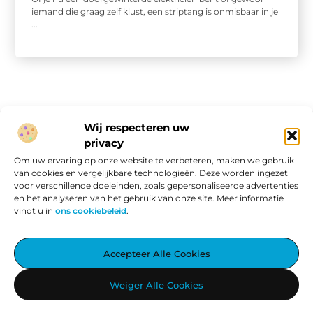
iemand die graag zelf klust, een striptang is onmisbaar in je
...
Wij respecteren uw
privacy
Onze informatie
Om uw ervaring op onze website te verbeteren, maken we gebruik
van cookies en vergelijkbare technologieën. Deze worden ingezet
Website linkbuilding: hoe je van een goede site een vindbare site maakt
Verdien geld met je website: van passieproject naar online inkomen
voor verschillende doeleinden, zoals gepersonaliseerde advertenties
en het analyseren van het gebruik van onze site. Meer informatie
vindt u in
ons cookiebeleid
.
Aggiez.nl – Altijd Iets Interessants te Lezen.
Accepteer Alle Cookies
Ontdek een wereld vol inspirerende blogs en artikelen, zorgvuldig
Weiger Alle Cookies
geselecteerd om jouw dag te verrijken.