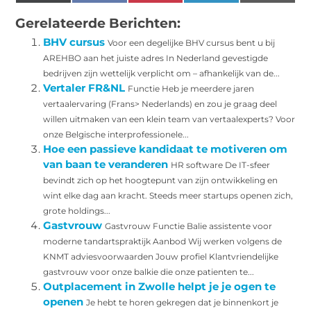
(Twitter)
Gerelateerde Berichten:
BHV cursus
Voor een degelijke BHV cursus bent u bij
AREHBO aan het juiste adres In Nederland gevestigde
bedrijven zijn wettelijk verplicht om – afhankelijk van de...
Vertaler FR&NL
Functie Heb je meerdere jaren
vertaalervaring (Frans> Nederlands) en zou je graag deel
willen uitmaken van een klein team van vertaalexperts? Voor
onze Belgische interprofessionele...
Hoe een passieve kandidaat te motiveren om
van baan te veranderen
HR software De IT-sfeer
bevindt zich op het hoogtepunt van zijn ontwikkeling en
wint elke dag aan kracht. Steeds meer startups openen zich,
grote holdings...
Gastvrouw
Gastvrouw Functie Balie assistente voor
moderne tandartspraktijk Aanbod Wij werken volgens de
KNMT adviesvoorwaarden Jouw profiel Klantvriendelijke
gastvrouw voor onze balkie die onze patienten te...
Outplacement in Zwolle helpt je je ogen te
openen
Je hebt te horen gekregen dat je binnenkort je