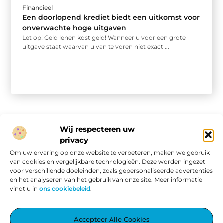
Financieel
Een doorlopend krediet biedt een uitkomst voor
onverwachte hoge uitgaven
Let op! Geld lenen kost geld! Wanneer u voor een grote
uitgave staat waarvan u van te voren niet exact ...
Wij respecteren uw
privacy
Onze informatie
Om uw ervaring op onze website te verbeteren, maken we gebruik
van cookies en vergelijkbare technologieën. Deze worden ingezet
Website linkbuilding: hoe je van een goede site een vindbare site maakt
Verdien geld met je website: van passieproject naar online inkomen
voor verschillende doeleinden, zoals gepersonaliseerde advertenties
en het analyseren van het gebruik van onze site. Meer informatie
vindt u in
ons cookiebeleid
.
Aggiez.nl – Altijd Iets Interessants te Lezen.
Accepteer Alle Cookies