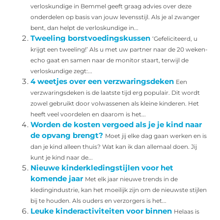
verloskundige in Bemmel geeft graag advies over deze
onderdelen op basis van jouw levensstijl. Als je al zwanger
bent, dan helpt de verloskundige in...
Tweeling borstvoedingskussen
‘Gefeliciteerd, u
krijgt een tweeling!’ Als u met uw partner naar de 20 weken-
echo gaat en samen naar de monitor staart, terwijl de
verloskundige zegt:...
4 weetjes over een verzwaringsdeken
Een
verzwaringsdeken is de laatste tijd erg populair. Dit wordt
zowel gebruikt door volwassenen als kleine kinderen. Het
heeft veel voordelen en daarom is het...
Worden de kosten vergoed als je je kind naar
de opvang brengt?
Moet jij elke dag gaan werken en is
dan je kind alleen thuis? Wat kan ik dan allemaal doen. Jij
kunt je kind naar de...
Nieuwe kinderkledingstijlen voor het
komende jaar
Met elk jaar nieuwe trends in de
kledingindustrie, kan het moeilijk zijn om de nieuwste stijlen
bij te houden. Als ouders en verzorgers is het...
Leuke kinderactiviteiten voor binnen
Helaas is