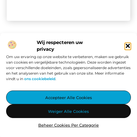
Wij respecteren uw
privacy
Onze informatie
Om uw ervaring op onze website te verbeteren, maken we gebruik
van cookies en vergelijkbare technologieën. Deze worden ingezet
Website linkbuilding: hoe je van een goede site een vindbare site maakt
Verdien geld met je website: van passieproject naar online inkomen
voor verschillende doeleinden, zoals gepersonaliseerde advertenties
en het analyseren van het gebruik van onze site. Meer informatie
vindt u in
ons cookiebeleid
.
Aggiez.nl – Altijd Iets Interessants te Lezen.
Accepteer Alle Cookies
Ontdek een wereld vol inspirerende blogs en artikelen, zorgvuldig
Weiger Alle Cookies
geselecteerd om jouw dag te verrijken.
Beheer Cookies Per Categorie
@2025
www.aggiez.nl
.All Right Reserved.