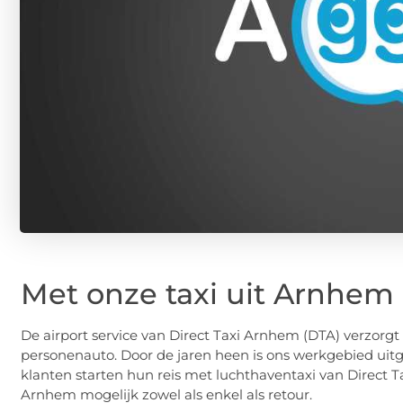
Met onze taxi uit Arnhem 
De airport service van Direct Taxi Arnhem (DTA) verzorgt
personenauto. Door de jaren heen is ons werkgebied uit
klanten starten hun reis met luchthaventaxi van Direct 
Arnhem mogelijk zowel als enkel als retour.