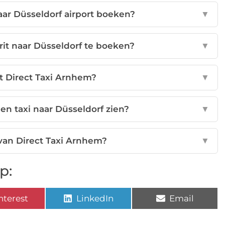
aar Düsseldorf airport boeken?
▼
rit naar Düsseldorf te boeken?
▼
t Direct Taxi Arnhem?
▼
een taxi naar Düsseldorf zien?
▼
van Direct Taxi Arnhem?
▼
p:
nterest
LinkedIn
Email