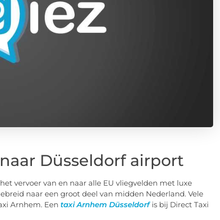
naar Düsseldorf airport
 het vervoer van en naar alle EU vliegvelden met luxe
gebreid naar een groot deel van midden Nederland. Vele
Taxi Arnhem. Een
taxi Arnhem Düsseldorf
is bij Direct Taxi