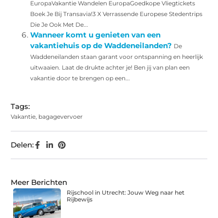
EuropaVakantie Wandelen EuropaGoedkope Vliegtickets
Boek Je Bij Transavia!3 X Verrassende Europese Stedentrips
Die Je Ook Met De...
Wanneer komt u genieten van een
vakantiehuis op de Waddeneilanden?
De
Waddeneilanden staan garant voor ontspanning en heerlijk
uitwaaien. Laat de drukte achter je! Ben jij van plan een
vakantie door te brengen op een...
Tags:
Vakantie
,
bagagevervoer
Delen:
Meer Berichten
Rijschool in Utrecht: Jouw Weg naar het
Rijbewijs