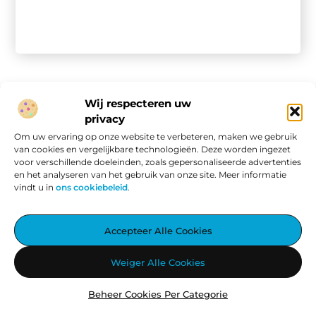
Wij respecteren uw
privacy
Onze informatie
Om uw ervaring op onze website te verbeteren, maken we gebruik
van cookies en vergelijkbare technologieën. Deze worden ingezet
Website linkbuilding: hoe je van een goede site een vindbare site maakt
Verdien geld met je website: van passieproject naar online inkomen
voor verschillende doeleinden, zoals gepersonaliseerde advertenties
en het analyseren van het gebruik van onze site. Meer informatie
vindt u in
ons cookiebeleid
.
Aggiez.nl – Altijd Iets Interessants te Lezen.
Accepteer Alle Cookies
Ontdek een wereld vol inspirerende blogs en artikelen, zorgvuldig
Weiger Alle Cookies
geselecteerd om jouw dag te verrijken.
Beheer Cookies Per Categorie
@2025
www.aggiez.nl
.All Right Reserved.