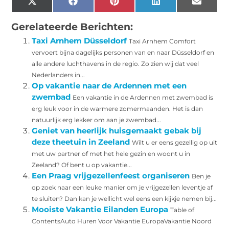
X
Facebook
Pinterest
LinkedIn
Email
(Twitter)
Gerelateerde Berichten:
Taxi Arnhem Düsseldorf
Taxi Arnhem Comfort
vervoert bijna dagelijks personen van en naar Düsseldorf en
alle andere luchthavens in de regio. Zo zien wij dat veel
Nederlanders in...
Op vakantie naar de Ardennen met een
zwembad
Een vakantie in de Ardennen met zwembad is
erg leuk voor in de warmere zomermaanden. Het is dan
natuurlijk erg lekker om aan je zwembad...
Geniet van heerlijk huisgemaakt gebak bij
deze theetuin in Zeeland
Wilt u er eens gezellig op uit
met uw partner of met het hele gezin en woont u in
Zeeland? Of bent u op vakantie...
Een Praag vrijgezellenfeest organiseren
Ben je
op zoek naar een leuke manier om je vrijgezellen leventje af
te sluiten? Dan kan je wellicht wel eens een kijkje nemen bij...
Mooiste Vakantie Eilanden Europa
Table of
ContentsAuto Huren Voor Vakantie EuropaVakantie Noord