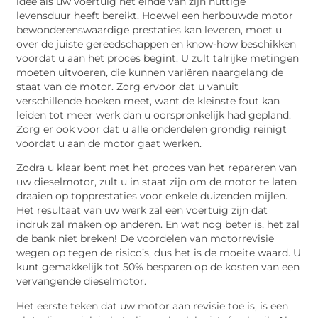
idee als uw voertuig het einde van zijn nuttige
levensduur heeft bereikt. Hoewel een herbouwde motor
bewonderenswaardige prestaties kan leveren, moet u
over de juiste gereedschappen en know-how beschikken
voordat u aan het proces begint. U zult talrijke metingen
moeten uitvoeren, die kunnen variëren naargelang de
staat van de motor. Zorg ervoor dat u vanuit
verschillende hoeken meet, want de kleinste fout kan
leiden tot meer werk dan u oorspronkelijk had gepland.
Zorg er ook voor dat u alle onderdelen grondig reinigt
voordat u aan de motor gaat werken.
Zodra u klaar bent met het proces van het repareren van
uw dieselmotor, zult u in staat zijn om de motor te laten
draaien op topprestaties voor enkele duizenden mijlen.
Het resultaat van uw werk zal een voertuig zijn dat
indruk zal maken op anderen. En wat nog beter is, het zal
de bank niet breken! De voordelen van motorrevisie
wegen op tegen de risico’s, dus het is de moeite waard. U
kunt gemakkelijk tot 50% besparen op de kosten van een
vervangende dieselmotor.
Het eerste teken dat uw motor aan revisie toe is, is een