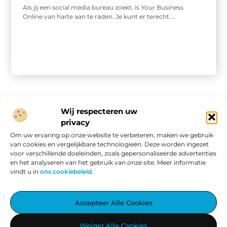
Als jij een social media bureau zoekt, is Your Business
Online van harte aan te raden. Je kunt er terecht ...
Wij respecteren uw
privacy
Onze informatie
Om uw ervaring op onze website te verbeteren, maken we gebruik
van cookies en vergelijkbare technologieën. Deze worden ingezet
Website linkbuilding: hoe je van een goede site een vindbare site maakt
Verdien geld met je website: van passieproject naar online inkomen
voor verschillende doeleinden, zoals gepersonaliseerde advertenties
en het analyseren van het gebruik van onze site. Meer informatie
vindt u in
ons cookiebeleid
.
Aggiez.nl – Altijd Iets Interessants te Lezen.
Accepteer Alle Cookies
Ontdek een wereld vol inspirerende blogs en artikelen, zorgvuldig
Weiger Alle Cookies
geselecteerd om jouw dag te verrijken.