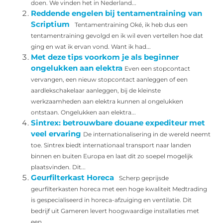
doen. We vinden het in Nederland...
Reddende engelen bij tentamentraining van
Scriptium
Tentamentraining Oké, ik heb dus een
tentamentraining gevolgd en ik wil even vertellen hoe dat
ging en wat ik ervan vond. Want ik had...
Met deze tips voorkom je als beginner
ongelukken aan elektra
Even een stopcontact
vervangen, een nieuw stopcontact aanleggen of een
aardlekschakelaar aanleggen, bij de kleinste
werkzaamheden aan elektra kunnen al ongelukken
ontstaan. Ongelukken aan elektra...
Sintrex: betrouwbare douane expediteur met
veel ervaring
De internationalisering in de wereld neemt
toe. Sintrex biedt internationaal transport naar landen
binnen en buiten Europa en laat dit zo soepel mogelijk
plaatsvinden. Dit...
Geurfilterkast Horeca
Scherp geprijsde
geurfilterkasten horeca met een hoge kwaliteit Medtrading
is gespecialiseerd in horeca-afzuiging en ventilatie. Dit
bedrijf uit Gameren levert hoogwaardige installaties met
een...