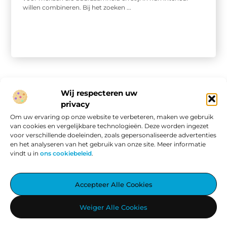
willen combineren. Bij het zoeken ...
Wij respecteren uw
privacy
Onze informatie
Om uw ervaring op onze website te verbeteren, maken we gebruik
van cookies en vergelijkbare technologieën. Deze worden ingezet
Website linkbuilding: hoe je van een goede site een vindbare site maakt
Verdien geld met je website: van passieproject naar online inkomen
voor verschillende doeleinden, zoals gepersonaliseerde advertenties
en het analyseren van het gebruik van onze site. Meer informatie
vindt u in
ons cookiebeleid
.
Aggiez.nl – Altijd Iets Interessants te Lezen.
Accepteer Alle Cookies
Ontdek een wereld vol inspirerende blogs en artikelen, zorgvuldig
Weiger Alle Cookies
geselecteerd om jouw dag te verrijken.