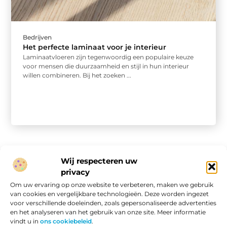
Bedrijven
Het perfecte laminaat voor je interieur
Laminaatvloeren zijn tegenwoordig een populaire keuze
voor mensen die duurzaamheid en stijl in hun interieur
willen combineren. Bij het zoeken ...
Wij respecteren uw
privacy
Onze informatie
Om uw ervaring op onze website te verbeteren, maken we gebruik
van cookies en vergelijkbare technologieën. Deze worden ingezet
Website linkbuilding: hoe je van een goede site een vindbare site maakt
Verdien geld met je website: van passieproject naar online inkomen
voor verschillende doeleinden, zoals gepersonaliseerde advertenties
en het analyseren van het gebruik van onze site. Meer informatie
vindt u in
ons cookiebeleid
.