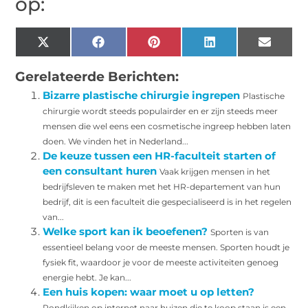
op:
X
Facebook
Pinterest
LinkedIn
Email
(Twitter)
Gerelateerde Berichten:
Bizarre plastische chirurgie ingrepen
Plastische
chirurgie wordt steeds populairder en er zijn steeds meer
mensen die wel eens een cosmetische ingreep hebben laten
doen. We vinden het in Nederland...
De keuze tussen een HR-faculteit starten of
een consultant huren
Vaak krijgen mensen in het
bedrijfsleven te maken met het HR-departement van hun
bedrijf, dit is een faculteit die gespecialiseerd is in het regelen
van...
Welke sport kan ik beoefenen?
Sporten is van
essentieel belang voor de meeste mensen. Sporten houdt je
fysiek fit, waardoor je voor de meeste activiteiten genoeg
energie hebt. Je kan...
Een huis kopen: waar moet u op letten?
Rondkijken op internet naar huizen die te koop staan is een