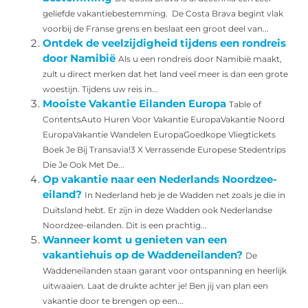
geliefde vakantiebestemming. De Costa Brava begint vlak
voorbij de Franse grens en beslaat een groot deel van...
Ontdek de veelzijdigheid tijdens een rondreis
door Namibië
Als u een rondreis door Namibië maakt,
zult u direct merken dat het land veel meer is dan een grote
woestijn. Tijdens uw reis in...
Mooiste Vakantie Eilanden Europa
Table of
ContentsAuto Huren Voor Vakantie EuropaVakantie Noord
EuropaVakantie Wandelen EuropaGoedkope Vliegtickets
Boek Je Bij Transavia!3 X Verrassende Europese Stedentrips
Die Je Ook Met De...
Op vakantie naar een Nederlands Noordzee-
eiland?
In Nederland heb je de Wadden net zoals je die in
Duitsland hebt. Er zijn in deze Wadden ook Nederlandse
Noordzee-eilanden. Dit is een prachtig...
Wanneer komt u genieten van een
vakantiehuis op de Waddeneilanden?
De
Waddeneilanden staan garant voor ontspanning en heerlijk
uitwaaien. Laat de drukte achter je! Ben jij van plan een
vakantie door te brengen op een...