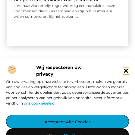
Laminaatvloeren zijn tegenwoordig een populaire keuze
voor mensen die duurzaamheid en stijl in hun interieur
willen combineren. Bij het zoeken ...
Wij respecteren uw
privacy
Onze informatie
Om uw ervaring op onze website te verbeteren, maken we gebruik
van cookies en vergelijkbare technologieën. Deze worden ingezet
Website linkbuilding: hoe je van een goede site een vindbare site maakt
Verdien geld met je website: van passieproject naar online inkomen
voor verschillende doeleinden, zoals gepersonaliseerde advertenties
en het analyseren van het gebruik van onze site. Meer informatie
vindt u in
ons cookiebeleid
.
Aggiez.nl – Altijd Iets Interessants te Lezen.
Accepteer Alle Cookies
Ontdek een wereld vol inspirerende blogs en artikelen, zorgvuldig