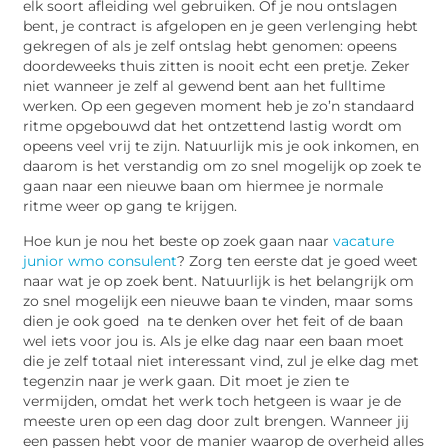
elk soort afleiding wel gebruiken. Of je nou ontslagen
bent, je contract is afgelopen en je geen verlenging hebt
gekregen of als je zelf ontslag hebt genomen: opeens
doordeweeks thuis zitten is nooit echt een pretje. Zeker
niet wanneer je zelf al gewend bent aan het fulltime
werken. Op een gegeven moment heb je zo’n standaard
ritme opgebouwd dat het ontzettend lastig wordt om
opeens veel vrij te zijn. Natuurlijk mis je ook inkomen, en
daarom is het verstandig om zo snel mogelijk op zoek te
gaan naar een nieuwe baan om hiermee je normale
ritme weer op gang te krijgen.
Hoe kun je nou het beste op zoek gaan naar
vacature
junior wmo consulent
? Zorg ten eerste dat je goed weet
naar wat je op zoek bent. Natuurlijk is het belangrijk om
zo snel mogelijk een nieuwe baan te vinden, maar soms
dien je ook goed na te denken over het feit of de baan
wel iets voor jou is. Als je elke dag naar een baan moet
die je zelf totaal niet interessant vind, zul je elke dag met
tegenzin naar je werk gaan. Dit moet je zien te
vermijden, omdat het werk toch hetgeen is waar je de
meeste uren op een dag door zult brengen. Wanneer jij
een passen hebt voor de manier waarop de overheid alles