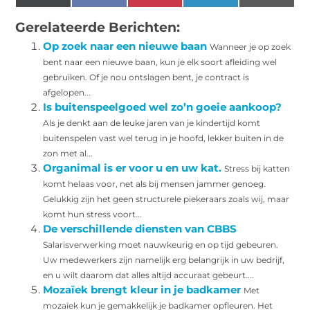
(Twitter)
Gerelateerde Berichten:
Op zoek naar een nieuwe baan
Wanneer je op zoek
bent naar een nieuwe baan, kun je elk soort afleiding wel
gebruiken. Of je nou ontslagen bent, je contract is
afgelopen...
Is buitenspeelgoed wel zo’n goeie aankoop?
Als je denkt aan de leuke jaren van je kindertijd komt
buitenspelen vast wel terug in je hoofd, lekker buiten in de
zon met al...
Organimal is er voor u en uw kat.
Stress bij katten
komt helaas voor, net als bij mensen jammer genoeg.
Gelukkig zijn het geen structurele piekeraars zoals wij, maar
komt hun stress voort...
De verschillende diensten van CBBS
Salarisverwerking moet nauwkeurig en op tijd gebeuren.
Uw medewerkers zijn namelijk erg belangrijk in uw bedrijf,
en u wilt daarom dat alles altijd accuraat gebeurt....
Mozaïek brengt kleur in je badkamer
Met
mozaïek kun je gemakkelijk je badkamer opfleuren. Het