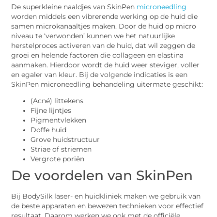
De superkleine naaldjes van SkinPen
microneedling
worden middels een vibrerende werking op de huid die
samen microkanaaltjes maken. Door de huid op micro
niveau te ‘verwonden’ kunnen we het natuurlijke
herstelproces activeren van de huid, dat wil zeggen de
groei en helende factoren die collageen en elastina
aanmaken. Hierdoor wordt de huid weer steviger, voller
en egaler van kleur. Bij de volgende indicaties is een
SkinPen microneedling behandeling uitermate geschikt:
(Acné) littekens
Fijne lijntjes
Pigmentvlekken
Doffe huid
Grove huidstructuur
Striae of striemen
Vergrote poriën
De voordelen van SkinPen
Bij BodySilk laser- en huidkliniek maken we gebruik van
de beste apparaten en bewezen technieken voor effectief
resultaat. Daarom werken we ook met de officiële