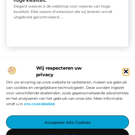
hoge kwaliteit.
Elegant weaves is de webshop voor weaves van hoge
kwaliteit. Elke weave of extension die wij leveren wordt
uitgebreid gecontroleerd, ...
Wij respecteren uw
privacy
Onze informatie
Om uw ervaring op onze website te verbeteren, maken we gebruik
van cookies en vergelijkbare technologieën. Deze worden ingezet
Website linkbuilding: hoe je van een goede site een vindbare site maakt
Verdien geld met je website: van passieproject naar online inkomen
voor verschillende doeleinden, zoals gepersonaliseerde advertenties
en het analyseren van het gebruik van onze site. Meer informatie
vindt u in
ons cookiebeleid
.
Aggiez.nl – Altijd Iets Interessants te Lezen.
Accepteer Alle Cookies
Ontdek een wereld vol inspirerende blogs en artikelen, zorgvuldig