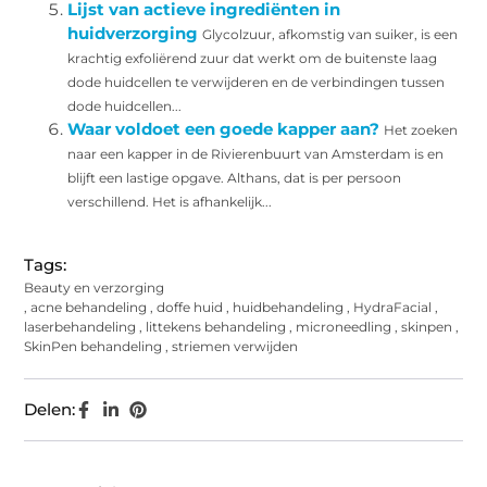
Lijst van actieve ingrediënten in
huidverzorging
Glycolzuur, afkomstig van suiker, is een
krachtig exfoliërend zuur dat werkt om de buitenste laag
dode huidcellen te verwijderen en de verbindingen tussen
dode huidcellen...
Waar voldoet een goede kapper aan?
Het zoeken
naar een kapper in de Rivierenbuurt van Amsterdam is en
blijft een lastige opgave. Althans, dat is per persoon
verschillend. Het is afhankelijk...
Tags:
Beauty en verzorging
,
acne behandeling
,
doffe huid
,
huidbehandeling
,
HydraFacial
,
laserbehandeling
,
littekens behandeling
,
microneedling
,
skinpen
,
SkinPen behandeling
,
striemen verwijden
Delen: