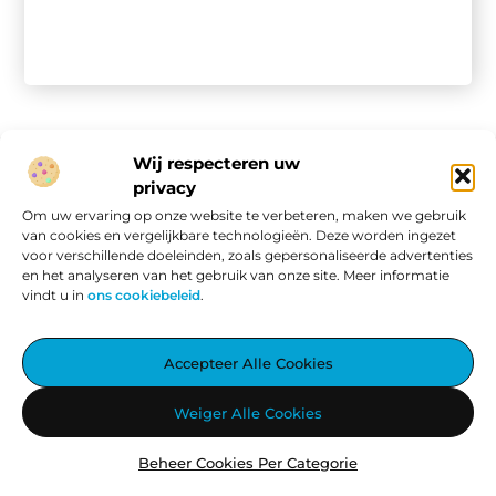
Wij respecteren uw
privacy
Onze informatie
Om uw ervaring op onze website te verbeteren, maken we gebruik
van cookies en vergelijkbare technologieën. Deze worden ingezet
Website linkbuilding: hoe je van een goede site een vindbare site maakt
Verdien geld met je website: van passieproject naar online inkomen
voor verschillende doeleinden, zoals gepersonaliseerde advertenties
en het analyseren van het gebruik van onze site. Meer informatie
vindt u in
ons cookiebeleid
.
Aggiez.nl – Altijd Iets Interessants te Lezen.
Accepteer Alle Cookies
Ontdek een wereld vol inspirerende blogs en artikelen, zorgvuldig
Weiger Alle Cookies
geselecteerd om jouw dag te verrijken.
Beheer Cookies Per Categorie
@2025
www.aggiez.nl
.All Right Reserved.